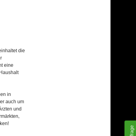
nhaltet die
r
ht eine
 Haushalt
den in
der auch um
 Ärzten und
rmärkten,
ken!