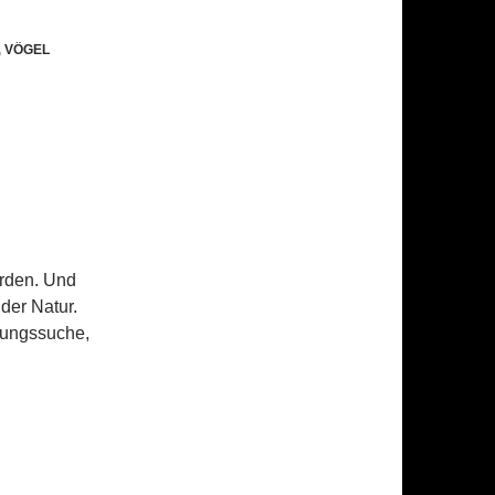
,
VÖGEL
worden. Und
der Natur.
nungssuche,