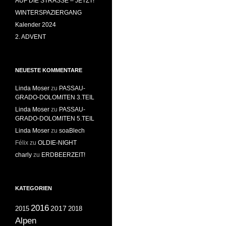
AUF DIE STRASSE – JETZT!
WINTERSPAZIERGANG
Kalender 2024
2. ADVENT
NEUESTE KOMMENTARE
Linda Moser
zu
PASSAU-
GRADO-DOLOMITEN 3.TEIL
Linda Moser
zu
PASSAU-
GRADO-DOLOMITEN 5.TEIL
Linda Moser
zu
soaBlech
Félix
zu
OLDIE-NIGHT
charly
zu
ERDBEERZEIT!
KATEGORIEN
2016
2017
2018
2015
Alpen