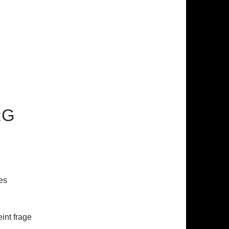
RG
es
int frage