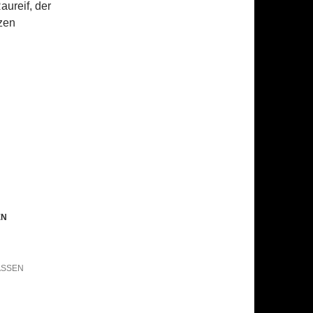
aureif, der
nzen
EN
ASSEN