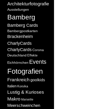
Architekturfotografie
Ausstellungen
Bamberg
Bamberg Cards
Bambergpostkarten
Brackenheim
CharlyCards
CharlyCards
Corona
Deutschland
Effekte
Events
Eichhörnchen
Fotografien
Frankreich
goolkids
Italien
Korsika
Lustig & Kurioses
Makro
Marseille
Meerschweinchen