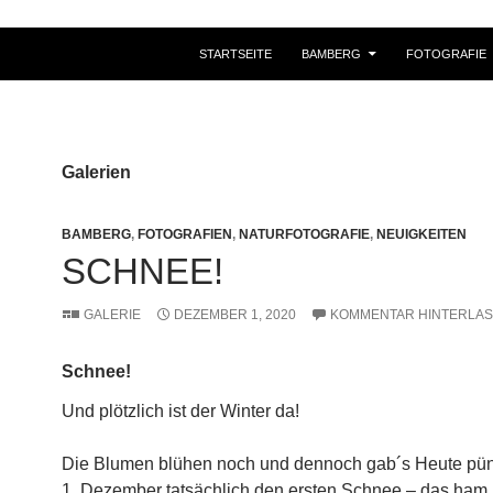
STARTSEITE
BAMBERG
FOTOGRAFIE
Galerien
BAMBERG
,
FOTOGRAFIEN
,
NATURFOTOGRAFIE
,
NEUIGKEITEN
SCHNEE!
GALERIE
DEZEMBER 1, 2020
KOMMENTAR HINTERLA
Schnee!
Und plötzlich ist der Winter da!
Die Blumen blühen noch und dennoch gab´s Heute pün
1. Dezember tatsächlich den ersten Schnee – das ham