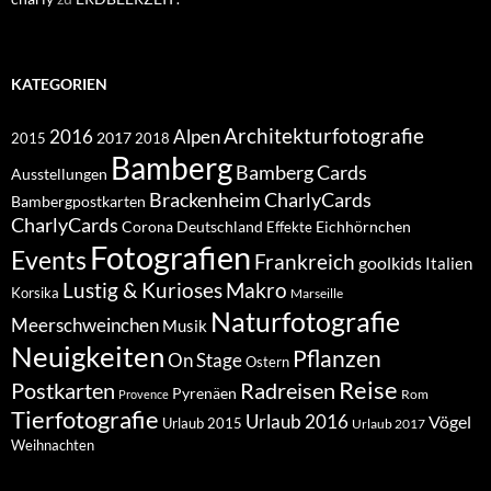
KATEGORIEN
Architekturfotografie
Alpen
2016
2017
2018
2015
Bamberg
Bamberg Cards
Ausstellungen
Brackenheim
CharlyCards
Bambergpostkarten
CharlyCards
Corona
Deutschland
Eichhörnchen
Effekte
Fotografien
Events
Frankreich
goolkids
Italien
Lustig & Kurioses
Makro
Korsika
Marseille
Naturfotografie
Meerschweinchen
Musik
Neuigkeiten
Pflanzen
On Stage
Ostern
Reise
Postkarten
Radreisen
Pyrenäen
Rom
Provence
Tierfotografie
Urlaub 2016
Vögel
Urlaub 2015
Urlaub 2017
Weihnachten