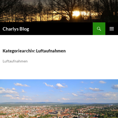
Zum
Inhalt
springen
Suchen
Charlys Blog
PRIMÄR
MENÜ
Kategoriearchiv: Luftaufnahmen
Luftaufnahmen