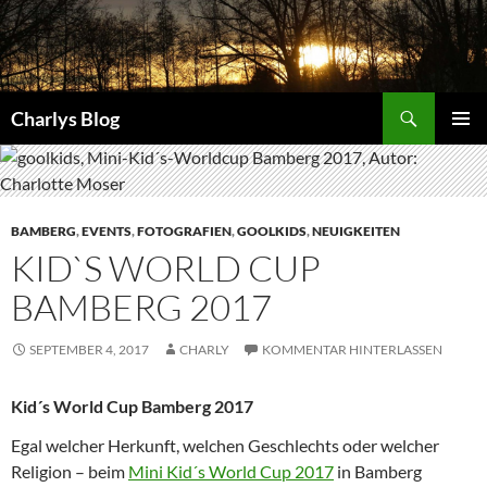
Zum
Inhalt
springen
Suchen
Charlys Blog
PRIMÄR
MENÜ
BAMBERG
,
EVENTS
,
FOTOGRAFIEN
,
GOOLKIDS
,
NEUIGKEITEN
KID`S WORLD CUP
BAMBERG 2017
SEPTEMBER 4, 2017
CHARLY
KOMMENTAR HINTERLASSEN
Kid´s World Cup Bamberg 2017
Egal welcher Herkunft, welchen Geschlechts oder welcher
Religion – beim
Mini Kid´s World Cup 2017
in Bamberg