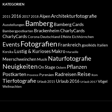
KATEGORIEN
Architekturfotografie
Alpen
2016
2017
2018
2015
Bamberg
Bamberg Cards
Ausstellungen
Brackenheim
CharlyCards
Bambergpostkarten
CharlyCards
Corona
Deutschland
Eichhörnchen
Effekte
Fotografien
Events
Frankreich
goolkids
Italien
Lustig & Kurioses
Makro
Korsika
Marseille
Naturfotografie
Meerschweinchen
Musik
Neuigkeiten
Pflanzen
On Stage
Ostern
Reise
Postkarten
Radreisen
Pyrenäen
Rom
Provence
Tierfotografie
Urlaub 2016
Vögel
Urlaub 2015
Urlaub 2017
Weihnachten