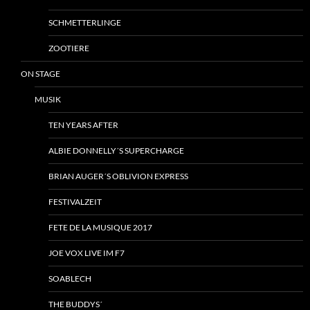
SCHMETTERLINGE
ZOOTIERE
ON STAGE
MUSIK
TEN YEARS AFTER
ALBIE DONNELLY´S SUPERCHARGE
BRIAN AUGER´S OBLIVION EXPRESS
FESTIVALZEIT
FETE DE LA MUSIQUE 2017
JOE VOX LIVE IM F7
SOABLECH
THE BUDDYS´