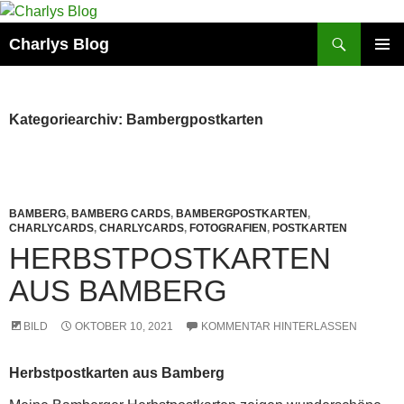
Zum
Inhalt
Suchen
Charlys Blog
springen
PRIMÄR
MENÜ
Kategoriearchiv: Bambergpostkarten
BAMBERG
,
BAMBERG CARDS
,
BAMBERGPOSTKARTEN
,
CHARLYCARDS
,
CHARLYCARDS
,
FOTOGRAFIEN
,
POSTKARTEN
HERBSTPOSTKARTEN
AUS BAMBERG
BILD
OKTOBER 10, 2021
KOMMENTAR HINTERLASSEN
Herbstpostkarten aus Bamberg