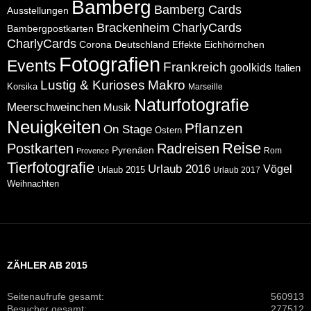
Bamberg
Bamberg Cards
Ausstellungen
CharlyCards
Brackenheim
Bambergpostkarten
CharlyCards
Corona
Deutschland
Eichhörnchen
Effekte
Fotografien
Events
Frankreich
goolkids
Italien
Lustig & Kurioses
Makro
Korsika
Marseille
Naturfotografie
Meerschweinchen
Musik
Neuigkeiten
Pflanzen
On Stage
Ostern
Reise
Postkarten
Radreisen
Pyrenäen
Rom
Provence
Tierfotografie
Urlaub 2016
Vögel
Urlaub 2015
Urlaub 2017
Weihnachten
ZÄHLER AB 2015
Seitenaufrufe gesamt:
560913
Besucher gesamt:
277512