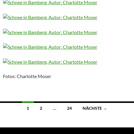
Fotos: Charlotte Moser
Beitragsnavigation
1
2
…
24
NÄCHSTE →