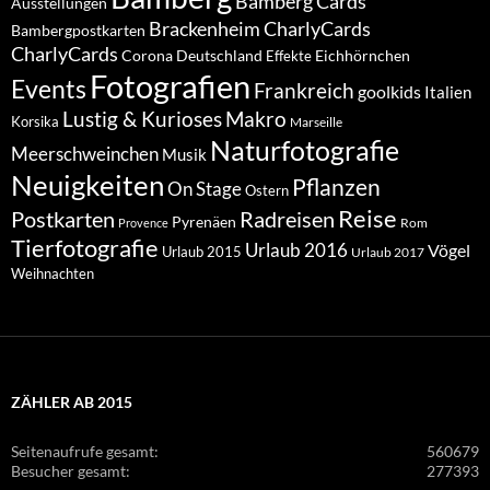
Bamberg Cards
Ausstellungen
Brackenheim
CharlyCards
Bambergpostkarten
CharlyCards
Corona
Deutschland
Eichhörnchen
Effekte
Fotografien
Events
Frankreich
goolkids
Italien
Lustig & Kurioses
Makro
Korsika
Marseille
Naturfotografie
Meerschweinchen
Musik
Neuigkeiten
Pflanzen
On Stage
Ostern
Reise
Postkarten
Radreisen
Pyrenäen
Rom
Provence
Tierfotografie
Urlaub 2016
Vögel
Urlaub 2015
Urlaub 2017
Weihnachten
ZÄHLER AB 2015
Seitenaufrufe gesamt:
560679
Besucher gesamt:
277393