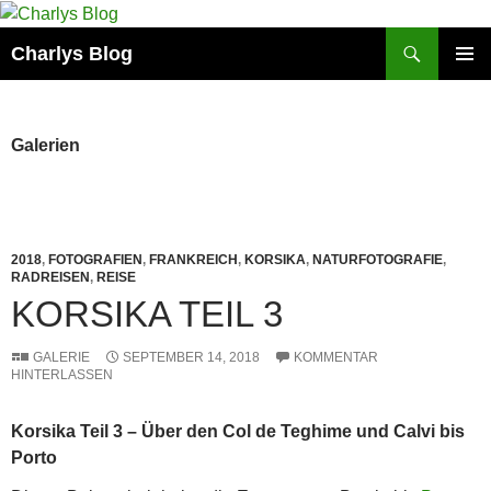
Zum
Inhalt
Suchen
Charlys Blog
springen
PRIMÄR
MENÜ
Galerien
2018
,
FOTOGRAFIEN
,
FRANKREICH
,
KORSIKA
,
NATURFOTOGRAFIE
,
RADREISEN
,
REISE
KORSIKA TEIL 3
GALERIE
SEPTEMBER 14, 2018
KOMMENTAR
HINTERLASSEN
Korsika Teil 3 – Über den Col de Teghime und Calvi bis
Porto