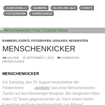
ALBIE DONELLY
BAMBERG
BLUES UND JAZZ
EVENTS
FOTOGRAFIEN
SUPERCHARGE
BAMBERG
,
EVENTS
,
FOTOGRAFIEN
,
GOOLKIDS
,
NEUIGKEITEN
MENSCHENKICKER
GALERIE
SEPTEMBER 1, 2015
KOMMENTAR
HINTERLASSEN
MENSCHENKICKER
Am Samstag, den 29. August veranstaltete der
Förderverein
„goolkids“
das erste Menschenkicker-
Turnier auf dem Bamberger Maxplatz. Bei sengender Hitze
traten 10 Teams gegeneinander an. Nach einem harten
Kampf hat am Ende die Mannschaft „Los Albano“