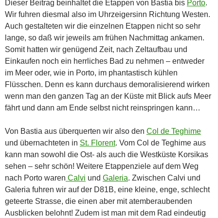
Dieser Beitrag beinhaltet die Etappen von Bastia bis
Porto
.
Wir fuhren diesmal also im Uhrzeigersinn Richtung Westen.
Auch gestalteten wir die einzelnen Etappen nicht so sehr
lange, so daß wir jeweils am frühen Nachmittag ankamen.
Somit hatten wir genügend Zeit, nach Zeltaufbau und
Einkaufen noch ein herrliches Bad zu nehmen – entweder
im Meer oder, wie in Porto, im phantastisch kühlen
Flüsschen. Denn es kann durchaus demoralisierend wirken
wenn man den ganzen Tag an der Küste mit Blick aufs Meer
fährt und dann am Ende selbst nicht reinspringen kann…
Von Bastia aus überquerten wir also den
Col de Teghime
und übernachteten in
St. Florent
. Vom Col de Teghime aus
kann man sowohl die Ost- als auch die Westküste Korsikas
sehen – sehr schön! Weitere Etappenziele auf dem Weg
nach Porto waren
Calvi
und
Galeria
. Zwischen Calvi und
Galeria fuhren wir auf der D81B, eine kleine, enge, schlecht
geteerte Strasse, die einen aber mit atemberaubenden
Ausblicken belohnt! Zudem ist man mit dem Rad eindeutig