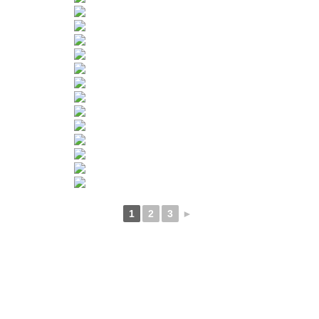
1
2
3
►