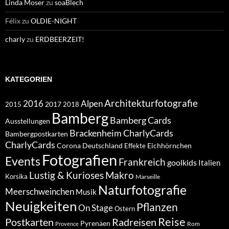
Linda Moser
zu
soaBlech
Félix
zu
OLDIE-NIGHT
charly
zu
ERDBEERZEIT!
KATEGORIEN
Architekturfotografie
Alpen
2016
2017
2018
2015
Bamberg
Bamberg Cards
Ausstellungen
Brackenheim
CharlyCards
Bambergpostkarten
CharlyCards
Corona
Deutschland
Eichhörnchen
Effekte
Fotografien
Events
Frankreich
goolkids
Italien
Lustig & Kurioses
Makro
Korsika
Marseille
Naturfotografie
Meerschweinchen
Musik
Neuigkeiten
Pflanzen
On Stage
Ostern
Reise
Postkarten
Radreisen
Pyrenäen
Rom
Provence