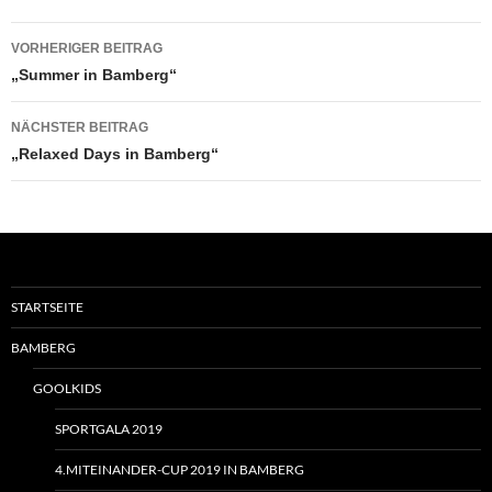
Beitragsnavigation
VORHERIGER BEITRAG
„Summer in Bamberg“
NÄCHSTER BEITRAG
„Relaxed Days in Bamberg“
STARTSEITE
BAMBERG
GOOLKIDS
SPORTGALA 2019
4.MITEINANDER-CUP 2019 IN BAMBERG