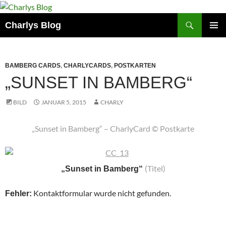
Zum
Inhalt
Suchen
Charlys Blog
springen
PRIMÄR
MENÜ
BAMBERG CARDS
,
CHARLYCARDS
,
POSTKARTEN
„SUNSET IN BAMBERG“
BILD
JANUAR 5, 2015
CHARLY
„Sunset in Bamberg“ – CharlyCard © Postkarte
(Titel)
„Sunset in Bamberg“
Kontaktformular wurde nicht gefunden.
Fehler: