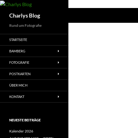
Zum
Inhalt
Suchen
Charlys Blog
springen
Rund um Fotografie
STARTSEITE
BAMBERG
FOTOGRAFIE
POSTKARTEN
ÜBER MICH
KONTAKT
NEUESTE BEITRÄGE
Kalender 2026