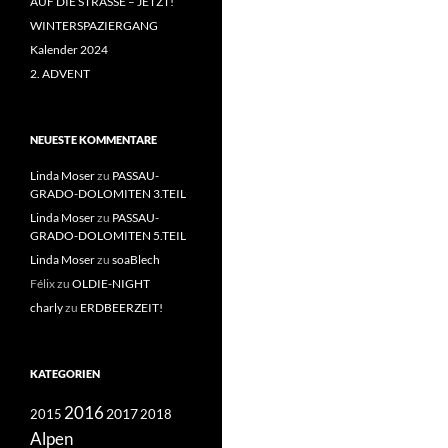
AUF DIE STRASSE – JETZT!
WINTERSPAZIERGANG
Kalender 2024
2. ADVENT
NEUESTE KOMMENTARE
Linda Moser
zu
PASSAU-
GRADO-DOLOMITEN 3.TEIL
Linda Moser
zu
PASSAU-
GRADO-DOLOMITEN 5.TEIL
Linda Moser
zu
soaBlech
Félix
zu
OLDIE-NIGHT
charly
zu
ERDBEERZEIT!
KATEGORIEN
2016
2017
2018
2015
Alpen