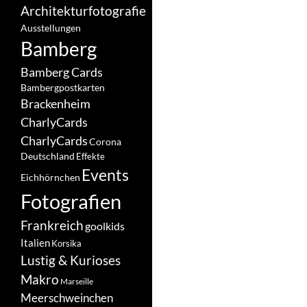
Architekturfotografie
Ausstellungen
Bamberg
Bamberg Cards
Bambergpostkarten
Brackenheim
CharlyCards
CharlyCards
Corona
Deutschland
Effekte
Events
Eichhörnchen
Fotografien
Frankreich
goolkids
Italien
Korsika
Lustig & Kurioses
Makro
Marseille
Meerschweinchen