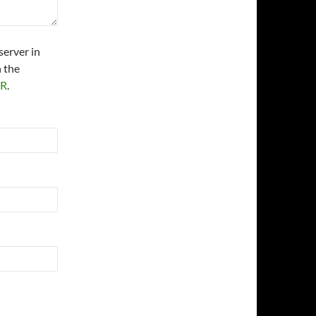
server in
 the
PR
.