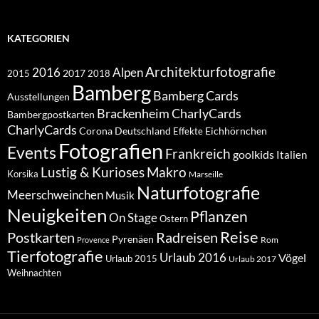
KATEGORIEN
Architekturfotografie
Alpen
2016
2017
2018
2015
Bamberg
Bamberg Cards
Ausstellungen
Brackenheim
CharlyCards
Bambergpostkarten
CharlyCards
Corona
Deutschland
Eichhörnchen
Effekte
Fotografien
Events
Frankreich
goolkids
Italien
Lustig & Kurioses
Makro
Korsika
Marseille
Naturfotografie
Meerschweinchen
Musik
Neuigkeiten
Pflanzen
On Stage
Ostern
Reise
Postkarten
Radreisen
Pyrenäen
Rom
Provence
Tierfotografie
Urlaub 2016
Vögel
Urlaub 2015
Urlaub 2017
Weihnachten