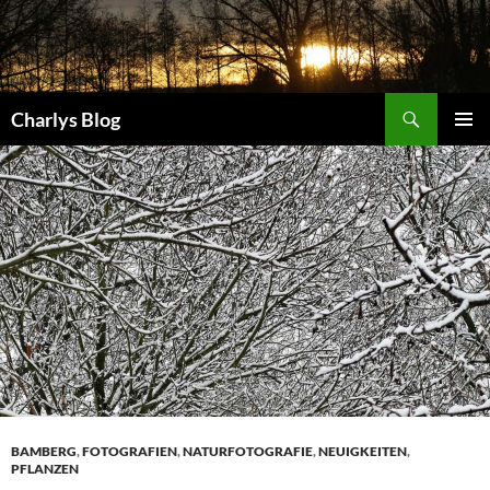
Zum
Inhalt
springen
Suchen
Charlys Blog
PRIMÄR
MENÜ
BAMBERG
,
FOTOGRAFIEN
,
NATURFOTOGRAFIE
,
NEUIGKEITEN
,
PFLANZEN