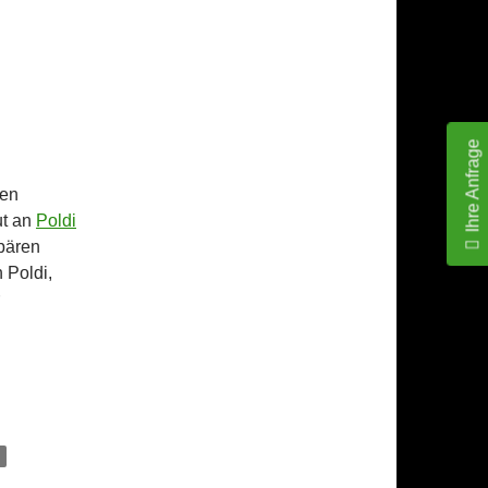
Ihre Anfrage
ten
ut an
Poldi
gbären
 Poldi,