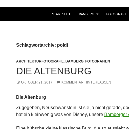
STARTSEITE
BAMBERG
FOTOGRAFIE
Schlagwortarchiv: poldi
ARCHITEKTURFOTOGRAFIE
,
BAMBERG
,
FOTOGRAFIEN
DIE ALTENBURG
OKTOBER 21, 2017
KOMMENTAR HINTERLASSEN
Die Altenburg
Zugegeben, Neuschwanstein ist sie ja nicht gerade, do
hat ein kleinwenig was von Disney, unsere
Bamberger 
Eine hübsche kleine klassische Burg, die so aussieht w