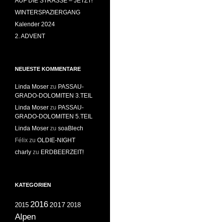
AUF DIE STRASSE – JETZT!
WINTERSPAZIERGANG
Kalender 2024
2. ADVENT
NEUESTE KOMMENTARE
Linda Moser
zu
PASSAU-
GRADO-DOLOMITEN 3.TEIL
Linda Moser
zu
PASSAU-
GRADO-DOLOMITEN 5.TEIL
Linda Moser
zu
soaBlech
Félix
zu
OLDIE-NIGHT
charly
zu
ERDBEERZEIT!
KATEGORIEN
2016
2017
2018
2015
Alpen