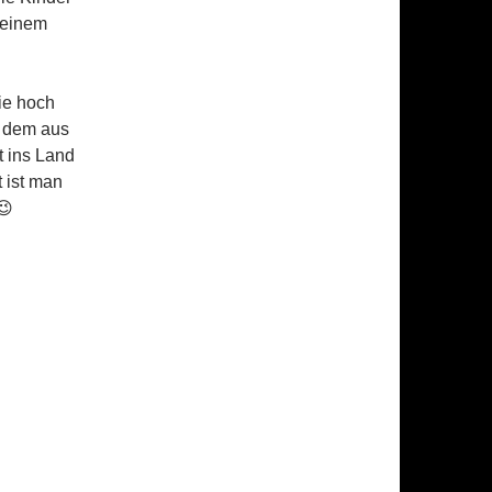
 einem
sie hoch
n dem aus
t ins Land
 ist man
😉