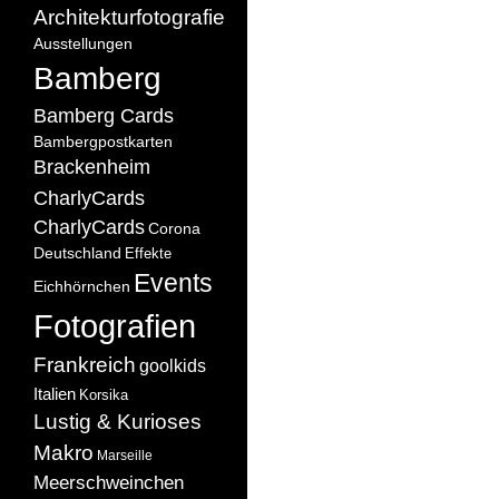
Architekturfotografie
Ausstellungen
Bamberg
Bamberg Cards
Bambergpostkarten
Brackenheim
CharlyCards
CharlyCards
Corona
Deutschland
Effekte
Events
Eichhörnchen
Fotografien
Frankreich
goolkids
Italien
Korsika
Lustig & Kurioses
Makro
Marseille
Meerschweinchen