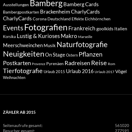
Bamberg
Bamberg Cards
Ausstellungen
Brackenheim
CharlyCards
Bambergpostkarten
CharlyCards
Corona
Deutschland
Eichhörnchen
Effekte
Fotografien
Events
Frankreich
goolkids
Italien
Lustig & Kurioses
Makro
Korsika
Marseille
Naturfotografie
Meerschweinchen
Musik
Neuigkeiten
Pflanzen
On Stage
Ostern
Reise
Postkarten
Radreisen
Pyrenäen
Rom
Provence
Tierfotografie
Urlaub 2016
Vögel
Urlaub 2015
Urlaub 2017
Weihnachten
ZÄHLER AB 2015
Seitenaufrufe gesamt:
561020
Besucher gesamt:
277591