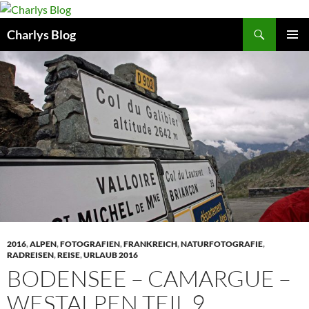
Zum
Inhalt
Suchen
Charlys Blog
springen
PRIMÄR
MENÜ
2016
,
ALPEN
,
FOTOGRAFIEN
,
FRANKREICH
,
NATURFOTOGRAFIE
,
RADREISEN
,
REISE
,
URLAUB 2016
BODENSEE – CAMARGUE –
WESTALPEN TEIL 9