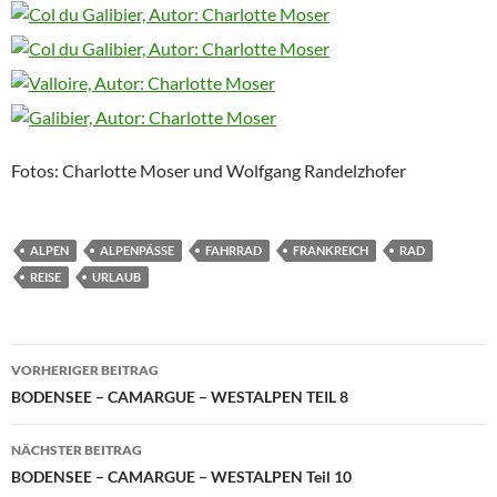
Fotos: Charlotte Moser und Wolfgang Randelzhofer
ALPEN
ALPENPÄSSE
FAHRRAD
FRANKREICH
RAD
REISE
URLAUB
Beitragsnavigation
VORHERIGER BEITRAG
BODENSEE – CAMARGUE – WESTALPEN TEIL 8
NÄCHSTER BEITRAG
BODENSEE – CAMARGUE – WESTALPEN Teil 10