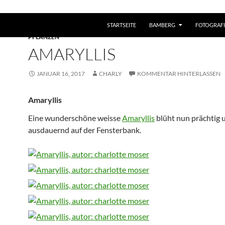
STARTSEITE
BAMBERG
FOTOGRAFI
BAMBERG
,
FOTOGRAFIEN
,
MAKRO
,
NATURFOTOGRAFIE
,
NEUIGKEI
PFLANZEN
AMARYLLIS
JANUAR 16, 2017
CHARLY
KOMMENTAR HINTERLASSEN
Amaryllis
Eine wunderschöne weisse
Amaryllis
blüht nun prächtig 
ausdauernd auf der Fensterbank.