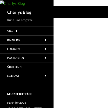
Zum
Inhalt
Suchen
Charlys Blog
springen
Rund um Fotografie
STARTSEITE
BAMBERG
FOTOGRAFIE
POSTKARTEN
ÜBER MICH
KONTAKT
NEUESTE BEITRÄGE
Kalender 2026