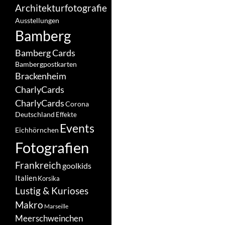
Architekturfotografie
Ausstellungen
Bamberg
Bamberg Cards
Bambergpostkarten
Brackenheim
CharlyCards
CharlyCards
Corona
Deutschland
Effekte
Events
Eichhörnchen
Fotografien
Frankreich
goolkids
Italien
Korsika
Lustig & Kurioses
Makro
Marseille
Meerschweinchen