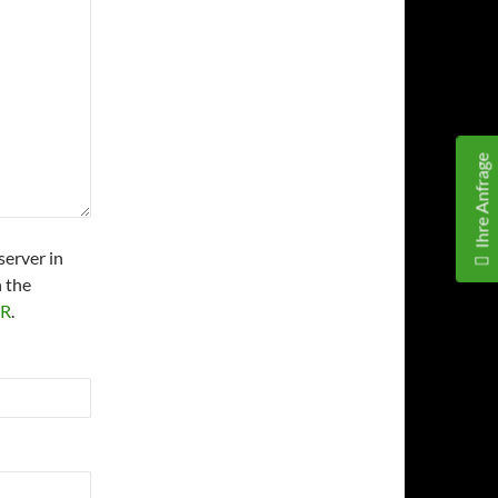
Ihre Anfrage
server in
 the
PR
.