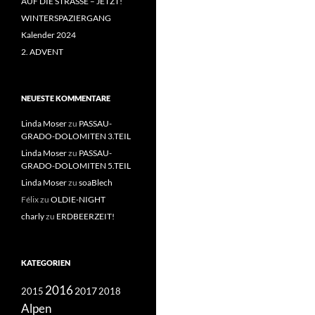
AUF DIE STRASSE – JETZT!
WINTERSPAZIERGANG
Kalender 2024
2. ADVENT
NEUESTE KOMMENTARE
Linda Moser
zu
PASSAU-
GRADO-DOLOMITEN 3.TEIL
Linda Moser
zu
PASSAU-
GRADO-DOLOMITEN 5.TEIL
Linda Moser
zu
soaBlech
Félix
zu
OLDIE-NIGHT
charly
zu
ERDBEERZEIT!
KATEGORIEN
2016
2017
2018
2015
Alpen