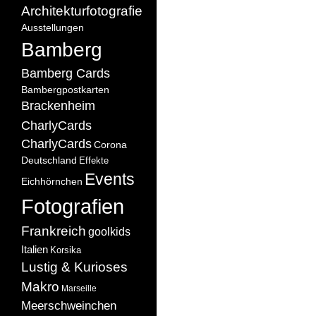
Architekturfotografie
Ausstellungen
Bamberg
Bamberg Cards
Bambergpostkarten
Brackenheim
CharlyCards
CharlyCards
Corona
Deutschland
Effekte
Events
Eichhörnchen
Fotografien
Frankreich
goolkids
Italien
Korsika
Lustig & Kurioses
Makro
Marseille
Meerschweinchen