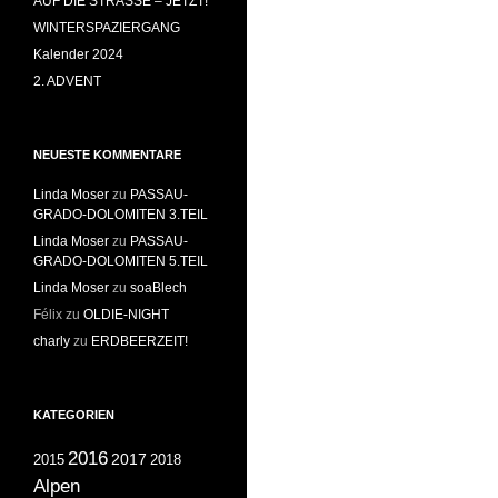
AUF DIE STRASSE – JETZT!
WINTERSPAZIERGANG
Kalender 2024
2. ADVENT
NEUESTE KOMMENTARE
Linda Moser
zu
PASSAU-
GRADO-DOLOMITEN 3.TEIL
Linda Moser
zu
PASSAU-
GRADO-DOLOMITEN 5.TEIL
Linda Moser
zu
soaBlech
Félix
zu
OLDIE-NIGHT
charly
zu
ERDBEERZEIT!
KATEGORIEN
2016
2017
2018
2015
Alpen