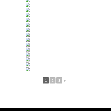
1
2
3
►