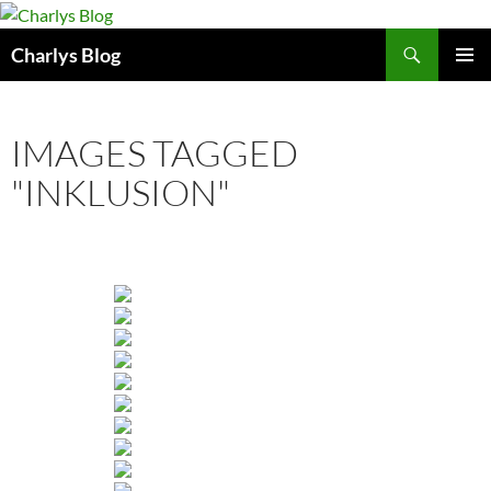
Zum
Inhalt
Suchen
Charlys Blog
springen
PRIMÄR
MENÜ
IMAGES TAGGED
"INKLUSION"