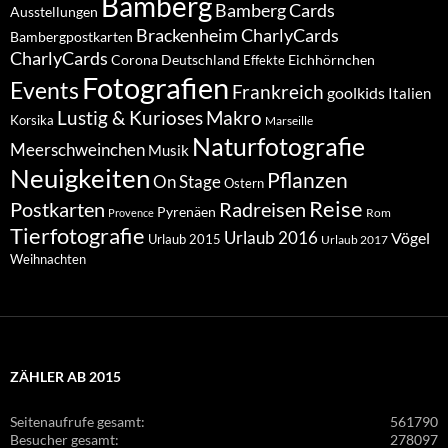
Bamberg
Bamberg Cards
Ausstellungen
Brackenheim
CharlyCards
Bambergpostkarten
CharlyCards
Corona
Deutschland
Eichhörnchen
Effekte
Fotografien
Events
Frankreich
goolkids
Italien
Lustig & Kurioses
Makro
Korsika
Marseille
Naturfotografie
Meerschweinchen
Musik
Neuigkeiten
Pflanzen
On Stage
Ostern
Reise
Postkarten
Radreisen
Pyrenäen
Rom
Provence
Tierfotografie
Urlaub 2016
Vögel
Urlaub 2015
Urlaub 2017
Weihnachten
ZÄHLER AB 2015
Seitenaufrufe gesamt:
561790
Besucher gesamt:
278097