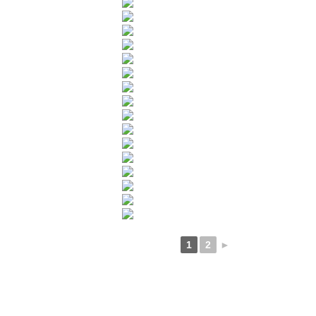
1
2
►