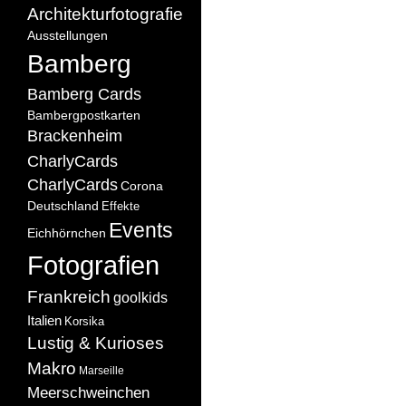
Architekturfotografie
Ausstellungen
Bamberg
Bamberg Cards
Bambergpostkarten
Brackenheim
CharlyCards
CharlyCards
Corona
Deutschland
Effekte
Events
Eichhörnchen
Fotografien
Frankreich
goolkids
Italien
Korsika
Lustig & Kurioses
Makro
Marseille
Meerschweinchen