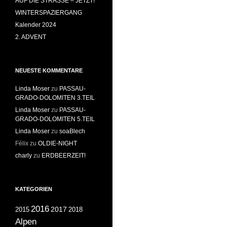
AUF DIE STRASSE – JETZT!
WINTERSPAZIERGANG
Kalender 2024
2. ADVENT
NEUESTE KOMMENTARE
Linda Moser
zu
PASSAU-
GRADO-DOLOMITEN 3.TEIL
Linda Moser
zu
PASSAU-
GRADO-DOLOMITEN 5.TEIL
Linda Moser
zu
soaBlech
Félix
zu
OLDIE-NIGHT
charly
zu
ERDBEERZEIT!
KATEGORIEN
2016
2017
2018
2015
Alpen