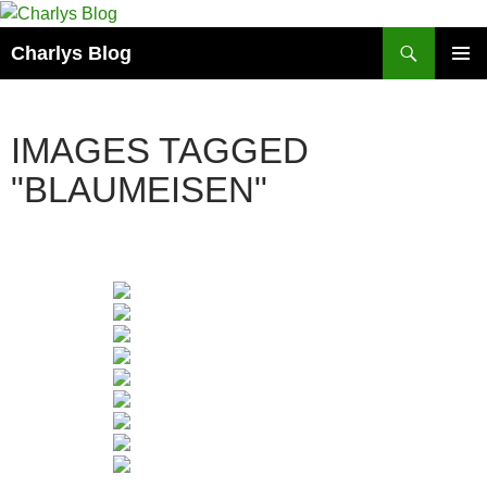
Zum
Inhalt
Suchen
Charlys Blog
springen
PRIMÄR
MENÜ
IMAGES TAGGED
"BLAUMEISEN"