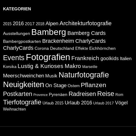
KATEGORIEN
Architekturfotografie
Alpen
2016
2017
2018
2015
Bamberg
Bamberg Cards
Ausstellungen
CharlyCards
Brackenheim
Bambergpostkarten
CharlyCards
Corona
Deutschland
Eichhörnchen
Effekte
Fotografien
Events
Frankreich
goolkids
Italien
Lustig & Kurioses
Makro
Korsika
Marseille
Naturfotografie
Meerschweinchen
Musik
Neuigkeiten
Pflanzen
On Stage
Ostern
Reise
Postkarten
Radreisen
Pyrenäen
Rom
Provence
Tierfotografie
Urlaub 2016
Vögel
Urlaub 2015
Urlaub 2017
Weihnachten