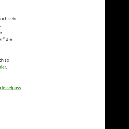
.
noch sehr
s
e
r“ die
ch so
hier
.
rimselpass