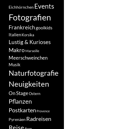
Events
Eichhörnchen
Fotografien
Frankreich
goolkids
Italien
Korsika
Lustig & Kurioses
Makro
Marseille
Meerschweinchen
Musik
Naturfotografie
Neuigkeiten
On Stage
Ostern
Pflanzen
Postkarten
Provence
Radreisen
Pyrenäen
Reise
Rom