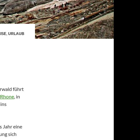
ISE
,
URLAUB
rwald führt
Rhone
, in
ins
s Jahr eine
ung sich