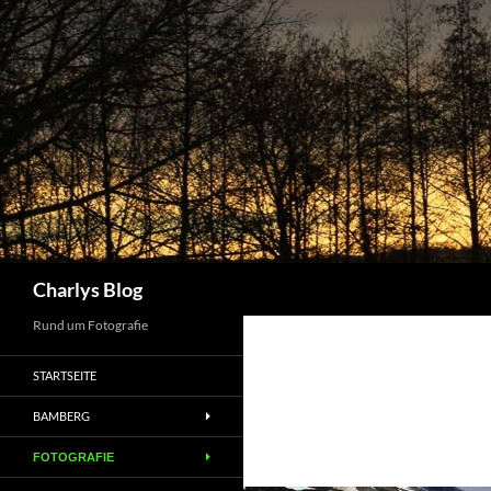
Zum
Inhalt
springen
Suchen
Charlys Blog
Rund um Fotografie
STARTSEITE
BAMBERG
FOTOGRAFIE