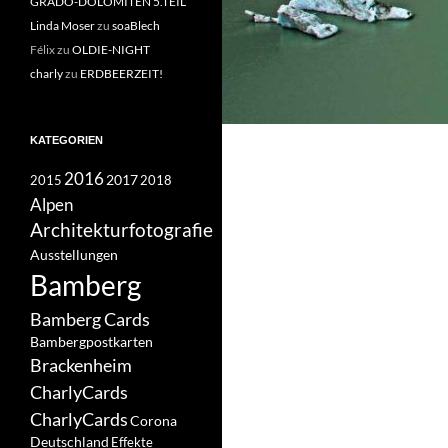
GRADO-DOLOMITEN 5.TEIL
Linda Moser
zu
soaBlech
Félix
zu
OLDIE-NIGHT
charly
zu
ERDBEERZEIT!
KATEGORIEN
2016
2017
2018
2015
Alpen
Architekturfotografie
Ausstellungen
Bamberg
Bamberg Cards
Bambergpostkarten
Brackenheim
CharlyCards
CharlyCards
Corona
Deutschland
Effekte