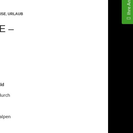
Ihre Anfrage
ISE
,
URLAUB
E –
ld
durch
alpen